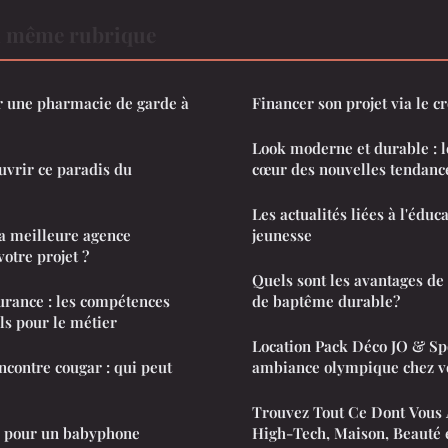
a même rubrique
r une pharmacie de garde à
Financer son projet via le 
Look moderne et durable : l
uvrir ce paradis du
cœur des nouvelles tendanc
Les actualités liées à l'éduca
a meilleure agence
jeunesse
otre projet ?
Quels sont les avantages de
urance : les compétences
de baptême durable?
ils pour le métier
Location Pack Déco JO & Spo
ncontre cougar : qui peut
ambiance olympique chez v
Trouvez Tout Ce Dont Vous 
er pour un babyphone
High-Tech, Maison, Beauté e