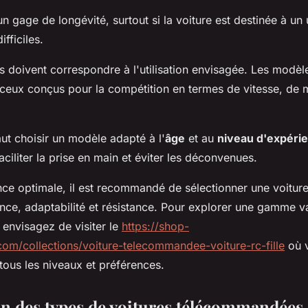
un gage de longévité, surtout si la voiture est destinée à un
fficiles.
és doivent correspondre à l'utilisation envisagée. Les modèl
e ceux conçus pour la compétition en termes de vitesse, de m
aut choisir un modèle adapté à l'
âge
et au
niveau d'expéri
 faciliter la prise en main et éviter les déconvenues.
nce optimale, il est recommandé de sélectionner une voitu
ance, adaptabilité et résistance. Pour explorer une gamme v
envisagez de visiter le
https://shop-
m/collections/voiture-telecommandee-voiture-rc-fille
où v
tous les niveaux et préférences.
 des types de voitures télécommandées