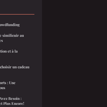
crowdfunding
e similicuir au
es
tion et à la
 choisir un cadeau
rts : Une
ous
Avez Besoin :
t Plus Encore!