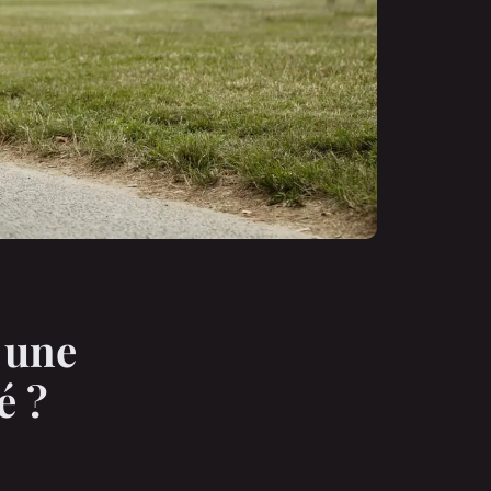
 une
é ?