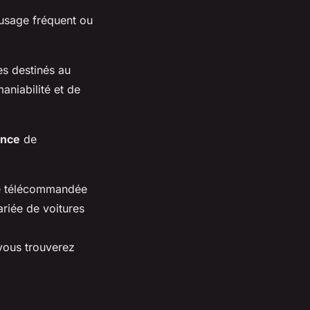
 usage fréquent ou
es destinés au
aniabilité et de
ence
de
re télécommandée
ariée de voitures
ous trouverez