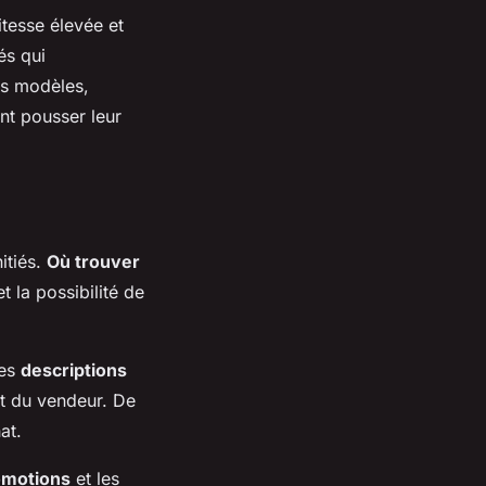
itesse élevée et
és qui
es modèles,
nt pousser leur
itiés.
Où trouver
 la possibilité de
les
descriptions
et du vendeur. De
at.
omotions
et les