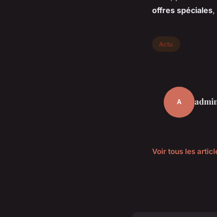
offres spéciales
,
Actu
admi
A
Voir tous les artic